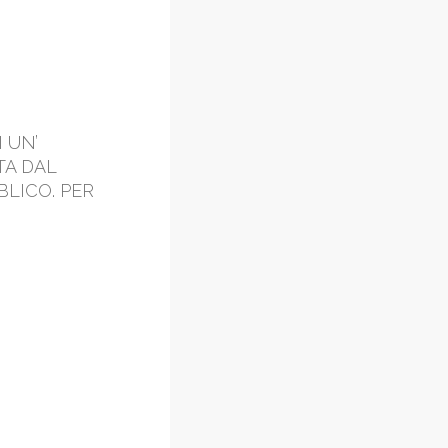
 UN’
TA DAL
BLICO. PER
.