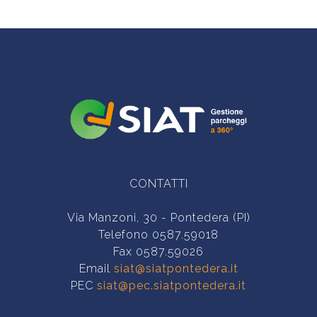
CONTATTI
Via Manzoni, 30 - Pontedera (PI)
Telefono 0587.59018
Fax 0587.59026
Email
siat@siatpontedera.it
PEC
siat@pec.siatpontedera.it